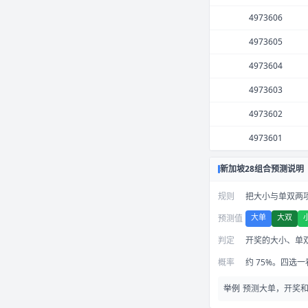
4973606
4973605
4973604
4973603
4973602
4973601
新加坡28组合预测说明
规则
把大小与单双两
大单
大双
预测值
判定
开奖的大小、单
概率
约 75%。四选
举例
预测大单，开奖和