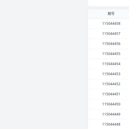
期号
115044458
115044457
115044456
115044455
115044454
115044453
115044452
115044451
115044450
115044449
115044448