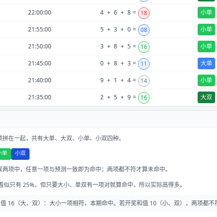
22:00:00
4
+
6
+
8
=
小单
18
21:55:00
5
+
3
+
0
=
小单
08
21:50:00
3
+
8
+
5
=
小单
16
21:45:00
0
+
8
+
3
=
大单
11
21:40:00
9
+
1
+
4
=
小单
14
21:35:00
2
+
5
+
9
=
大双
16
项拼在一起，共有大单、大双、小单、小双四种。
小单
小双
双两项中，任意一项与预测一致即为命中；两项都不符才算未命中。
一看似只有 25%，但只要大小、单双有一项对就算命中，所以实际高得多。
值 16（大、双）：大小一项相符，本期命中。若开奖和值 10（小、双），两项都