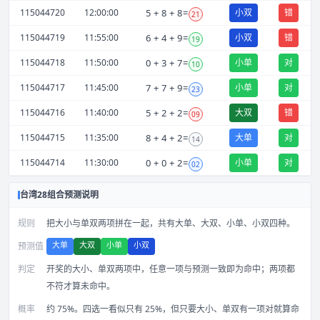
115044720
12:00:00
5
+
8
+
8
=
小双
错
21
115044719
11:55:00
6
+
4
+
9
=
小双
错
19
115044718
11:50:00
0
+
3
+
7
=
小单
对
10
115044717
11:45:00
7
+
7
+
9
=
小单
对
23
115044716
11:40:00
5
+
2
+
2
=
大双
错
09
115044715
11:35:00
8
+
4
+
2
=
大单
对
14
115044714
11:30:00
0
+
0
+
2
=
小单
对
02
台湾28组合预测说明
规则
把大小与单双两项拼在一起，共有大单、大双、小单、小双四种。
大单
大双
小单
小双
预测值
判定
开奖的大小、单双两项中，任意一项与预测一致即为命中；两项都
不符才算未命中。
概率
约 75%。四选一看似只有 25%，但只要大小、单双有一项对就算命