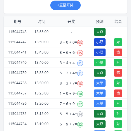
直播开奖
期号
时间
开奖
预测
结果
-
115044743
13:55:00
-
大双
115044742
13:50:00
3
+
0
+
0
=
小双
对
03
115044741
13:45:00
3
+
6
+
6
=
小双
错
15
115044740
13:40:00
3
+
4
+
4
=
小单
对
11
115044739
13:35:00
5
+
2
+
4
=
大双
错
11
115044738
13:30:00
8
+
3
+
7
=
大单
对
18
115044737
13:25:00
1
+
0
+
9
=
大单
错
10
115044736
13:20:00
7
+
6
+
9
=
大单
对
22
115044735
13:15:00
5
+
5
+
4
=
大双
对
14
115044734
13:10:00
6
+
9
+
7
=
大双
对
22