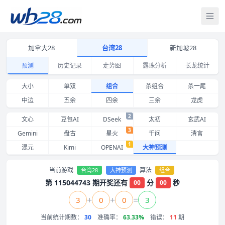
打
加拿大28
台湾28
新加坡28
预测
历史记录
走势图
露珠分析
长龙统计
台湾28组合预测 大神预测 近期命中记录与准确率
大小
单双
组合
杀组合
杀一尾
中边
五余
四余
三余
龙虎
2
文心
豆包AI
DSeek
太初
玄武AI
3
Gemini
盘古
星火
千问
清言
1
混元
Kimi
OPENAI
大神预测
当前游戏
算法
台湾28
大神预测
组合
第 115044743 期开奖还有
分
秒
00
00
+
+
=
3
0
0
3
当前统计期数：
30
准确率：
63.33%
错误：
11
期