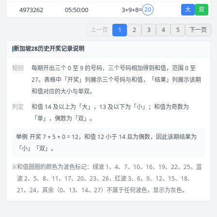
4973262
05:50:00
3
+
9
+
8
=
20
大
双
上一页
1
2
3
4
5
下一页
新加坡28历史开奖记录说明
规则
每期开出三个 0 至 9 的号码，三个号码相加得到和值，范围 0 至
27。表格中「开奖」列展示三个号码与和值，「结果」列展示该期
和值对应的大小与单双。
判定
和值 14 及以上为「大」，13 及以下为「小」；和值为奇数为
「单」，偶数为「双」。
举例
开奖 7 + 5 + 0 = 12，和值 12 小于 14 且为偶数，因此该期结果为
「小」「双」。
※
和值圆圈的颜色为波色标记：绿波 1、4、7、10、16、19、22、25，蓝
波 2、5、8、11、17、20、23、26，红波 3、6、9、12、15、18、
21、24，其余（0、13、14、27）不属于任何波色，显示为灰色。