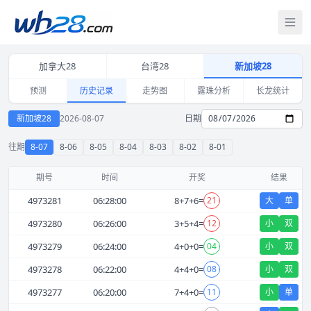
打
加拿大28
台湾28
新加坡28
预测
历史记录
走势图
露珠分析
长龙统计
新加坡28 2026-08-07 历史开奖记录 和值大小单双查询
新加坡28
2026-08-07
日期
往期
8-07
8-06
8-05
8-04
8-03
8-02
8-01
期号
时间
开奖
结果
4973281
06:28:00
8
+
7
+
6
=
21
大
单
4973280
06:26:00
3
+
5
+
4
=
12
小
双
4973279
06:24:00
4
+
0
+
0
=
04
小
双
4973278
06:22:00
4
+
4
+
0
=
08
小
双
4973277
06:20:00
7
+
4
+
0
=
11
小
单