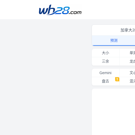
加拿大2
预测
新加坡28组合预测 豆
大小
单
三余
龙
Gemini
文
1
盘古
混