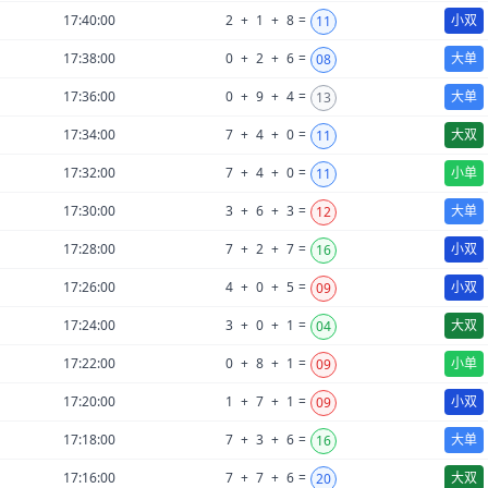
17:40:00
2
+
1
+
8
=
小双
11
17:38:00
0
+
2
+
6
=
大单
08
17:36:00
0
+
9
+
4
=
大单
13
17:34:00
7
+
4
+
0
=
大双
11
17:32:00
7
+
4
+
0
=
小单
11
17:30:00
3
+
6
+
3
=
大单
12
17:28:00
7
+
2
+
7
=
小双
16
17:26:00
4
+
0
+
5
=
小双
09
17:24:00
3
+
0
+
1
=
大双
04
17:22:00
0
+
8
+
1
=
小单
09
17:20:00
1
+
7
+
1
=
小双
09
17:18:00
7
+
3
+
6
=
大单
16
17:16:00
7
+
7
+
6
=
大双
20