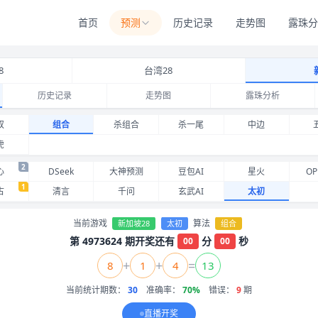
首页
预测
历史记录
走势图
露珠分
8
台湾28
历史记录
走势图
露珠分析
初 近期命中记录与准确率
双
组合
杀组合
杀一尾
中边
虎
2
心
DSeek
大神预测
豆包AI
星火
OP
1
古
清言
千问
玄武AI
太初
当前游戏
算法
新加坡28
太初
组合
第 4973624 期开奖还有
分
秒
00
00
+
+
=
8
1
4
13
当前统计期数：
30
准确率：
70%
错误：
9
期
直播开奖