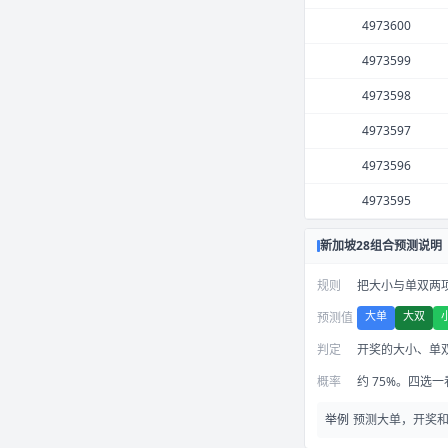
4973600
4973599
4973598
4973597
4973596
4973595
新加坡28组合预测说明
规则
把大小与单双两
大单
大双
预测值
判定
开奖的大小、单
概率
约 75%。四选
举例
预测大单，开奖和