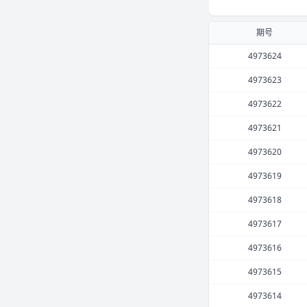
期号
4973624
4973623
4973622
4973621
4973620
4973619
4973618
4973617
4973616
4973615
4973614