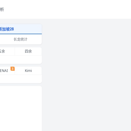
析
新加坡28
长龙统计
五余
四余
3
ENAI
Kimi