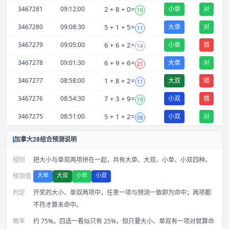
3467281
09:12:00
2
+
8
+
0
=
小单
对
10
3467280
09:08:30
5
+
1
+
5
=
大单
对
11
3467279
09:05:00
6
+
6
+
2
=
小单
错
14
3467278
09:01:30
6
+
9
+
6
=
大单
对
21
3467277
08:58:00
1
+
8
+
2
=
大双
错
11
3467276
08:54:30
7
+
3
+
9
=
小双
错
19
3467275
08:51:00
5
+
1
+
2
=
小双
对
08
加拿大28组合预测说明
规则
把大小与单双两项拼在一起，共有大单、大双、小单、小双四种。
大单
大双
小单
小双
预测值
判定
开奖的大小、单双两项中，任意一项与预测一致即为命中；两项都
不符才算未命中。
概率
约 75%。四选一看似只有 25%，但只要大小、单双有一项对就算命