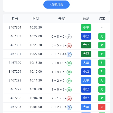
直播开奖
期号
时间
开奖
预测
结果
-
3467304
10:32:30
-
小单
3467303
10:29:00
6
+
8
+
0
=
小双
对
14
3467302
10:25:30
5
+
5
+
8
=
大双
对
18
3467301
10:22:00
6
+
7
+
4
=
大双
对
17
3467300
10:18:30
2
+
8
+
9
=
大单
对
19
3467299
10:15:00
1
+
4
+
5
=
小双
对
10
3467298
10:11:30
8
+
2
+
9
=
大单
对
19
3467297
10:08:00
1
+
0
+
9
=
小双
对
10
3467296
10:04:30
2
+
1
+
3
=
小双
对
06
3467295
10:01:00
0
+
2
+
6
=
大单
错
08