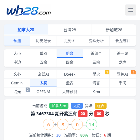
打
加拿大28
台湾28
新加坡28
预测
历史记录
走势图
露珠分析
长龙统计
加拿大28组合预测 太初 近期命中记录与准确率
大小
单双
组合
杀组合
杀一尾
中边
五余
四余
三余
龙虎
1
3
文心
玄武AI
DSeek
星火
豆包AI
Gemini
太初
盘古
清言
千问
2
混元
OPENAI
大神预测
Kimi
当前游戏
算法
加拿大28
太初
组合
第 3467304 期开奖还有
分
秒
00
00
+
+
=
6
8
0
14
当前统计期数：
30
准确率：
80%
错误：
6
期