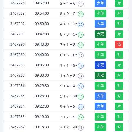
3467294
09:57:30
3
+
4
+
6
=
大单
对
13
3467293
09:54:00
8
+
9
+
2
=
小单
对
19
3467292
09:50:30
4
+
9
+
7
=
大单
对
20
3467291
09:47:00
8
+
3
+
5
=
大双
对
16
3467290
09:43:30
7
+
1
+
8
=
小单
错
16
3467289
09:40:00
0
+
5
+
8
=
小单
对
13
3467288
09:36:30
1
+
1
+
9
=
小双
对
11
3467287
09:33:00
1
+
5
+
8
=
大双
对
14
3467286
09:29:30
9
+
4
+
4
=
小单
对
17
3467285
09:26:00
5
+
7
+
7
=
大单
对
19
3467284
09:22:30
9
+
6
+
8
=
大单
对
23
3467283
09:19:00
3
+
7
+
9
=
小单
对
19
3467282
09:15:30
7
+
2
+
4
=
小单
对
13