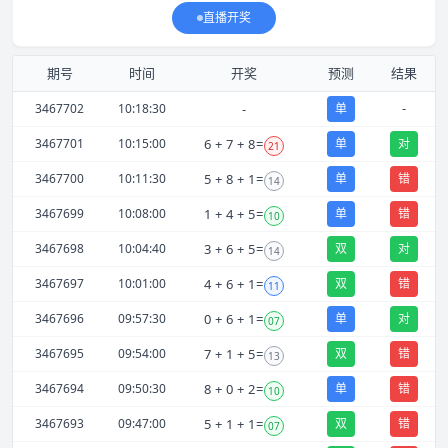
直播开奖
期号
时间
开奖
预测
结果
-
3467702
10:18:30
-
单
3467701
10:15:00
6
+
7
+
8
=
单
对
21
3467700
10:11:30
5
+
8
+
1
=
单
错
14
3467699
10:08:00
1
+
4
+
5
=
单
错
10
3467698
10:04:40
3
+
6
+
5
=
双
对
14
3467697
10:01:00
4
+
6
+
1
=
双
错
11
3467696
09:57:30
0
+
6
+
1
=
单
对
07
3467695
09:54:00
7
+
1
+
5
=
双
错
13
3467694
09:50:30
8
+
0
+
2
=
单
错
10
3467693
09:47:00
5
+
1
+
1
=
双
错
07