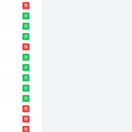
错
对
对
对
错
对
对
对
对
对
错
错
错