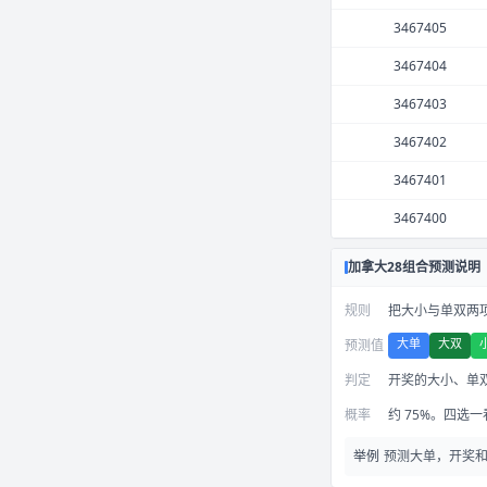
3467405
3467404
3467403
3467402
3467401
3467400
加拿大28组合预测说明
规则
把大小与单双两
大单
大双
预测值
判定
开奖的大小、单
概率
约 75%。四选
举例
预测大单，开奖和