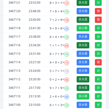
3467121
23:52:00
8
+
3
+
1
=
杀大双
对
12
3467120
23:48:30
7
+
8
+
4
=
杀大单
错
19
3467119
23:45:00
7
+
2
+
9
=
杀大双
错
18
3467118
23:41:30
9
+
9
+
8
=
杀小单
对
26
3467117
23:38:00
6
+
4
+
6
=
杀大单
对
16
3467116
23:34:30
1
+
1
+
7
=
杀大双
对
09
3467115
23:31:00
6
+
7
+
3
=
杀大单
对
16
3467114
23:27:30
4
+
9
+
2
=
杀大单
错
15
3467113
23:24:00
5
+
7
+
1
=
杀大单
对
13
3467112
23:20:30
0
+
2
+
4
=
杀大双
对
06
3467111
23:17:00
9
+
7
+
9
=
杀大双
对
25
3467110
23:13:30
2
+
6
+
0
=
杀小单
对
08
3467109
23:10:00
6
+
1
+
3
=
杀大单
对
10