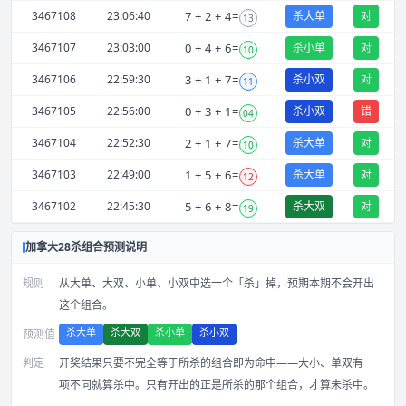
3467108
23:06:40
7
+
2
+
4
=
杀大单
对
13
3467107
23:03:00
0
+
4
+
6
=
杀小单
对
10
3467106
22:59:30
3
+
1
+
7
=
杀小双
对
11
3467105
22:56:00
0
+
3
+
1
=
杀小双
错
04
3467104
22:52:30
2
+
1
+
7
=
杀大单
对
10
3467103
22:49:00
1
+
5
+
6
=
杀大单
对
12
3467102
22:45:30
5
+
6
+
8
=
杀大双
对
19
加拿大28杀组合预测说明
规则
从大单、大双、小单、小双中选一个「杀」掉，预期本期不会开出
这个组合。
杀大单
杀大双
杀小单
杀小双
预测值
判定
开奖结果只要不完全等于所杀的组合即为命中——大小、单双有一
项不同就算杀中。只有开出的正是所杀的那个组合，才算未杀中。