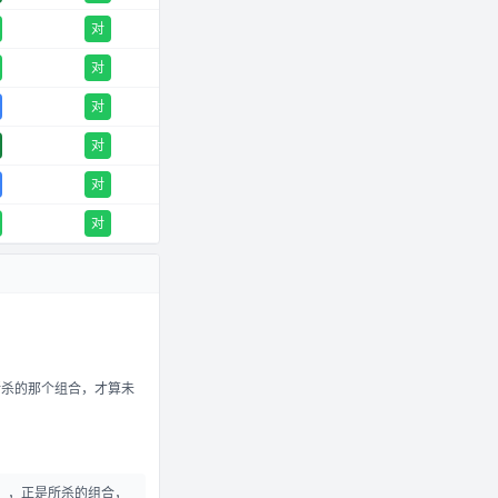
对
对
对
对
对
对
所杀的那个组合，才算未
单），正是所杀的组合，