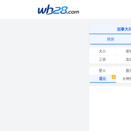
加拿大2
预测
加拿大28杀组合预测 
大小
单
三余
龙
星火
盘
1
混元
大神