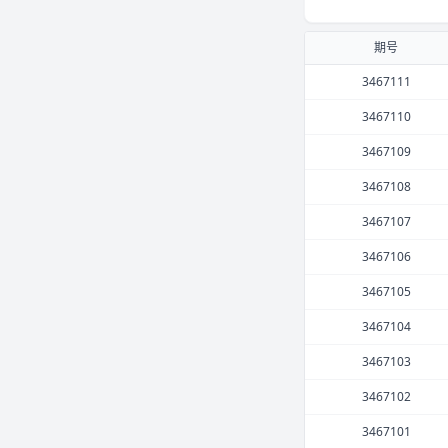
期号
3467111
3467110
3467109
3467108
3467107
3467106
3467105
3467104
3467103
3467102
3467101