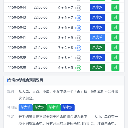
115045044
22:05:00
0
+
6
+
7
=
杀小双
对
13
115045043
22:00:00
8
+
5
+
7
=
杀小双
对
20
115045042
21:55:00
8
+
6
+
6
=
杀小双
对
20
115045041
21:50:00
3
+
1
+
9
=
杀大单
对
13
115045040
21:45:00
7
+
2
+
8
=
杀大双
对
17
115045039
21:40:00
5
+
8
+
1
=
杀小双
对
14
115045038
21:35:00
6
+
8
+
5
=
杀大双
对
19
台湾28杀组合预测说明
规则
从大单、大双、小单、小双中选一个「杀」掉，预期本期不会开出
这个组合。
杀大单
杀大双
杀小单
杀小双
预测值
判定
开奖结果只要不完全等于所杀的组合即为命中——大小、单双有一
项不同就算杀中。只有开出的正是所杀的那个组合，才算未杀中。