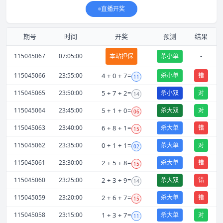
直播开奖
期号
时间
开奖
预测
结果
-
115045067
07:05:00
本站担保
杀小单
115045066
23:55:00
4
+
0
+
7
=
杀小单
错
11
115045065
23:50:00
5
+
7
+
2
=
杀小双
对
14
115045064
23:45:00
5
+
1
+
0
=
杀大双
对
06
115045063
23:40:00
6
+
8
+
1
=
杀大单
错
15
115045062
23:35:00
0
+
1
+
1
=
杀大单
对
02
115045061
23:30:00
2
+
5
+
8
=
杀大单
错
15
115045060
23:25:00
2
+
3
+
9
=
杀大双
错
14
115045059
23:20:00
2
+
6
+
7
=
杀大单
错
15
115045058
23:15:00
1
+
3
+
7
=
杀大单
对
11