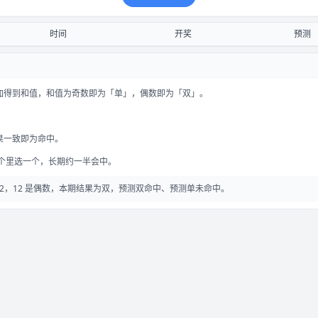
时间
开奖
预测
加得到和值，和值为奇数即为「单」，偶数即为「双」。
果一致即为命中。
两个里选一个，长期约一半会中。
 0 = 12，12 是偶数，本期结果为双，预测双命中、预测单未命中。