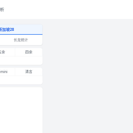
析
新加坡28
长龙统计
五余
四余
mini
清言