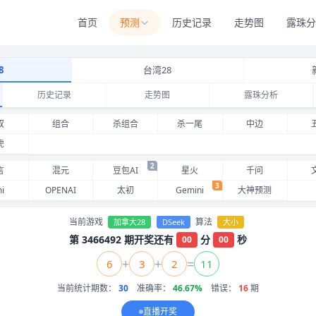
首页
预测
历史记录
走势图
露珠分
8
台湾28
历史记录
走势图
露珠分析
eek 近期命中记录与准确率
双
组合
杀组合
杀一尾
中边
虎
2
言
混元
豆包AI
星火
千问
3
mi
OPENAI
太初
Gemini
大神预测
当前游戏
算法
加拿大28
DSeek
大小
第 3466492 期开奖还有
分
秒
00
00
+
+
=
6
3
2
11
当前统计期数：
30
准确率：
46.67%
错误：
16
期
直播开奖