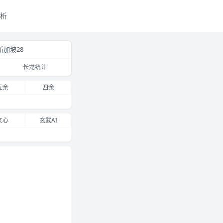
析
新加坡28
长龙统计
五余
四余
文心
玄武AI