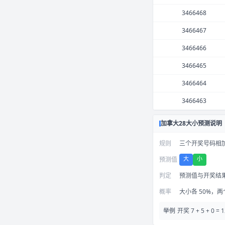
3466468
3466467
3466466
3466465
3466464
3466463
加拿大28大小预测说明
规则
三个开奖号码相加得
大
小
预测值
判定
预测值与开奖结
概率
大小各 50%，
举例
开奖 7 + 5 +