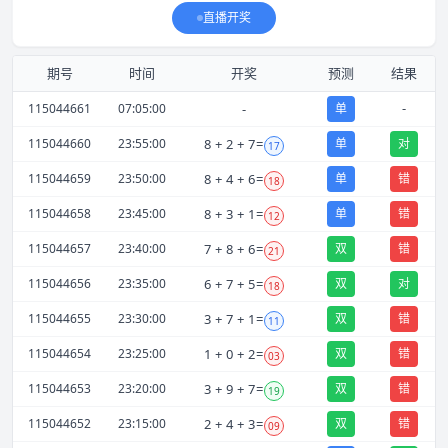
直播开奖
期号
时间
开奖
预测
结果
-
115044661
07:05:00
-
单
115044660
23:55:00
8
+
2
+
7
=
单
对
17
115044659
23:50:00
8
+
4
+
6
=
单
错
18
115044658
23:45:00
8
+
3
+
1
=
单
错
12
115044657
23:40:00
7
+
8
+
6
=
双
错
21
115044656
23:35:00
6
+
7
+
5
=
双
对
18
115044655
23:30:00
3
+
7
+
1
=
双
错
11
115044654
23:25:00
1
+
0
+
2
=
双
错
03
115044653
23:20:00
3
+
9
+
7
=
双
错
19
115044652
23:15:00
2
+
4
+
3
=
双
错
09